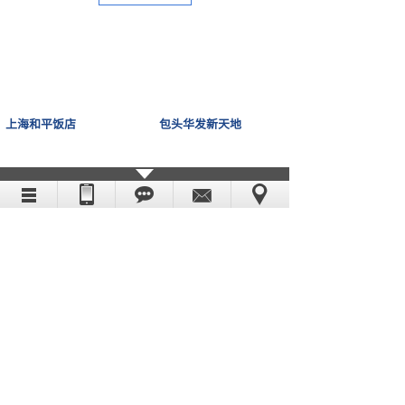
上海和平饭店
包头华发新天地
中山廉政教育中心
上海大宁久光百货
新闻中心
天气对无线电通信的影响，你有必要了解下！
2023-03-30